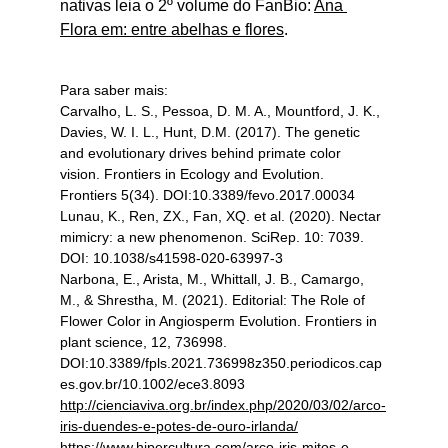
nativas leia o 2º volume do FanBio: 
Ana 
Flora em: entre abelhas e flores
.
Para saber mais:
Carvalho, L. S., Pessoa, D. M. A., Mountford, J. K., 
Davies, W. I. L., Hunt, D.M. (2017). The genetic 
and evolutionary drives behind primate color 
vision. Frontiers in Ecology and Evolution. 
Frontiers 5(34). DOI:10.3389/fevo.2017.00034
Lunau, K., Ren, ZX., Fan, XQ. et al. (2020). Nectar 
mimicry: a new phenomenon. SciRep. 10: 7039. 
DOI: 10.1038/s41598-020-63997-3
Narbona, E., Arista, M., Whittall, J. B., Camargo, 
M., & Shrestha, M. (2021). Editorial: The Role of 
Flower Color in Angiosperm Evolution. Frontiers in 
plant science, 12, 736998. 
DOI:10.3389/fpls.2021.736998z350.periodicos.cap
es.gov.br/10.1002/ece3.8093
http://cienciaviva.org.br/index.php/2020/03/02/arco-
iris-duendes-e-potes-de-ouro-irlanda/
https://www.hipercultura.com/arco-iris-mitos-e-