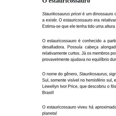
O estauricossauro
Staurikosaurus pricei
é um dinossauro ca
a existir. O estauricossauro
era relativ
Estima-se que ele tenha tido uma altura
O estauricossauro
é conhecido a part
desafiadora. Possuía cabeça alonga
relativamente curtos. Já os membros po
provavelmente ajudava no equilíbrio dur
O nome do gênero,
Staurikosaurus
, si
Sul, somente visível no hemisfério sul, 
Lewellyn Ivor Price, que descobriu o fó
Brasil!
O estauricossauro viveu há aproximada
planeta!