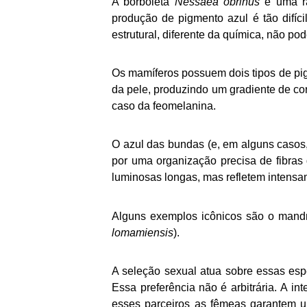
A borboleta
Nessaea obrinus
é uma ra
produção de pigmento azul é tão difíci
estrutural, diferente da química, não po
Os mamíferos possuem dois tipos de pi
da pele, produzindo um gradiente de cor
caso da feomelanina.
O azul das bundas (e, em alguns casos,
por uma organização precisa de fibra
luminosas longas, mas refletem intensam
Alguns exemplos icônicos são o mandri
lomamiensis
).
A seleção sexual atua sobre essas esp
Essa preferência não é arbitrária. A i
esses parceiros as fêmeas garantem u