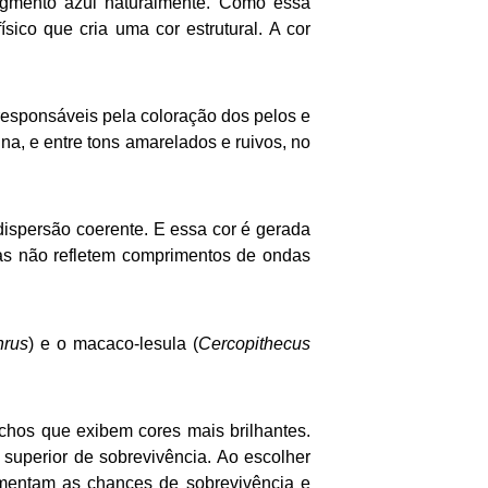
igmento azul naturalmente. Como essa
sico que cria uma cor estrutural. A cor
esponsáveis pela coloração dos pelos e
na, e entre tons amarelados e ruivos, no
dispersão coerente. E essa cor é gerada
as não refletem comprimentos de ondas
hrus
) e o macaco-lesula (
Cercopithecus
chos que exibem cores mais brilhantes.
 superior de sobrevivência. Ao escolher
umentam as chances de sobrevivência e