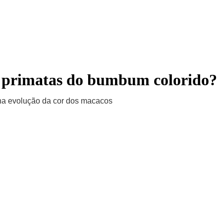
INÍCIO
ACERVO
BLOGS
QUEM SOMOS
CONTATO
m primatas do bumbum colorido?
 na evolução da cor dos macacos