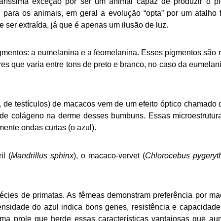
ríssima exceção por ser um animal capaz de produzir o p
l para os animais, em geral a evolução “opta” por um atalho fí
de ser extraída, já que é apenas um ilusão de luz.
gmentos: a eumelanina e a feomelanina. Esses pigmentos são r
es que varia entre tons de preto e branco, no caso da eumelani
 de testículos) de macacos vem de um efeito óptico chamado 
s de colágeno na derme desses bumbuns. Essas microestrutur
ente ondas curtas (o azul).
l (
Mandrillus sphinx
), o macaco-vervet (
Chlorocebus pygeryt
écies de primatas. As fêmeas demonstram preferência por ma
ntensidade do azul indica bons genes, resistência e capacidade
ma prole que herde essas características vantajosas que a